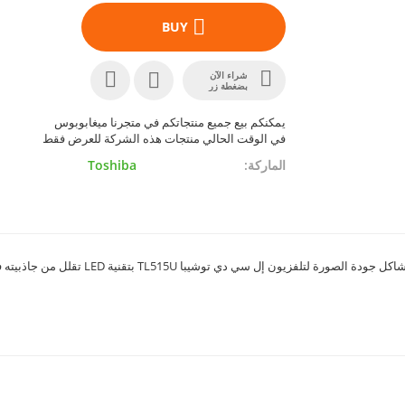
BUY
شراء الآن
بضغطة زر
يمكنكم بيع جميع منتجاتكم في متجرنا ميغابوبوس
في الوقت الحالي منتجات هذه الشركة للعرض فقط
الماركة
Toshiba
على الرغم من ميزاته الجذابة وتصميمه وثلاثية الأبعاد السلبية ، إلا أن مشاكل جودة الصورة لتلفزيون إل سي دي توشيبا TL515U بتقنية ED