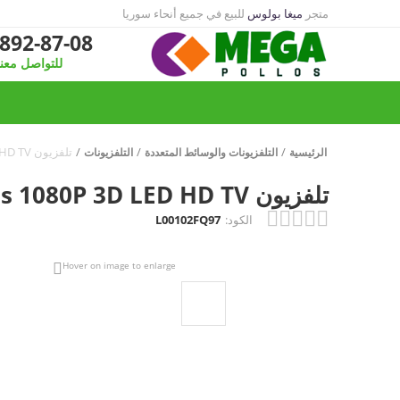
متجر
ميغا بولوس
للبيع في جميع أنحاء سوريا
892-87-08
للتواصل معنا
/
/
/
تلفزيون Toshiba 47TL515U 47" Class 1080P 3D LED HD TV
الرئيسية
التلفزيونات والوسائط المتعددة
التلفزيونات
تلفزيون Toshiba 47TL515U 47" Class 1080P 3D LED HD TV
الكود:
L00102FQ97
Hover on image to enlarge
