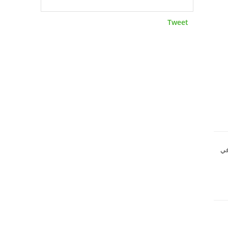
Tweet
L تقلل من جاذبيته في