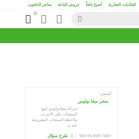
العلامات التجارية
أصبح بائعاً
عروض للباعة
متاجر البائعون
0




المتجر:
متجر ميغا بولوس
شركة ميغابولوس لبيع
المنتجات على الانترنت
ملاحظة:المنتجات المعروضة
عند ه...
طرح سؤال
+963-95-4981-584