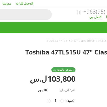
الدخول للباعة
مدونتنا
+963(95)

اتصل بي
متوفر بالمخزون

103,800
ل.س
فترة الإرجاع:
10 يوم
الكمية:
+
−